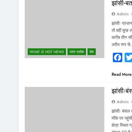
झांसी-बत
Admin
झांसीः प्रधान
तो वहीं कुछ 
करीब तीन सौ 
अवैध रूप स
WHAT IS HOT NEWS
उत्तर प्रदेश
देश
F
Read More
झांसीःबं
Admin
झांसीः बंसल
मौके पर पहुं
क्षेत्र स्थित