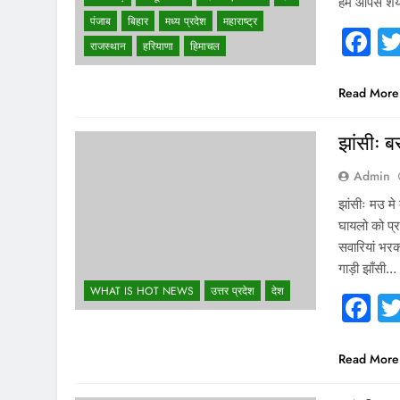
हम आपसे शेयर
पंजाब
बिहार
मध्य प्रदेश
महाराष्ट्र
F
राजस्थान
हरियाणा
हिमाचल
Read More
झांसीः ब
Admin
झांसीः मउ म
घायलो को प्र
सवारियां भर
गाड़ी झाँसी…
WHAT IS HOT NEWS
उत्तर प्रदेश
देश
F
Read More