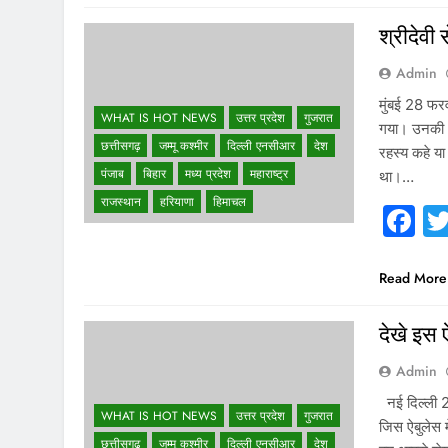
श्रीदेवी 
Admin
मुंबई 28 फर
WHAT IS HOT NEWS
उत्तर प्रदेश
गुजरात
गया। उनकी अ
छत्तीसगढ़
जम्मू कश्मीर
दिल्ली एनसीआर
देश
रहस्य कहे या
पंजाब
बिहार
मध्य प्रदेश
महाराष्ट्र
था।…
राजस्थान
हरियाणा
हिमाचल
F
Read More
देखे इस ऐ
Admin
नई दिल्ली 27
WHAT IS HOT NEWS
उत्तर प्रदेश
गुजरात
जिस ऐबुलेस 
छत्तीसगढ़
जम्मू कश्मीर
दिल्ली एनसीआर
देश