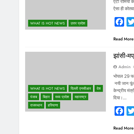
एंटी रोमियो 
ऐसा ही कोतव
F
WHAT IS HOT NEWS
उत्तर प्रदेश
Read More
झांसी-मप्
Admin
भोपाल 29 फरव
नयी जान फूंक
WHAT IS HOT NEWS
दिल्ली एनसीआर
देश
केन्द्रीय मं
पंजाब
बिहार
मध्य प्रदेश
महाराष्ट्र
दिया।…
राजस्थान
हरियाणा
F
Read More