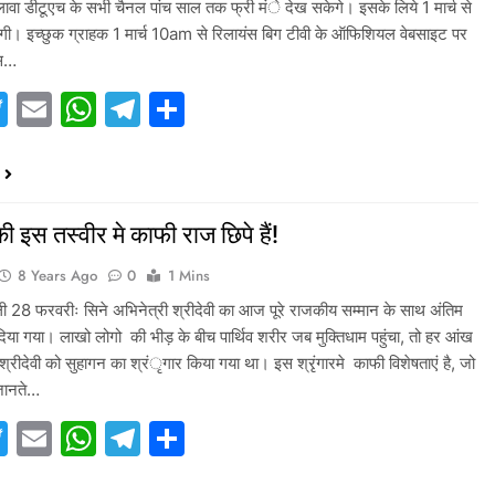
ावा डीटूएच के सभी चैनल पांच साल तक फ्री मंे देख सकेगे। इसके लिये 1 मार्च से
होगी। इच्छुक ग्राहक 1 मार्च 10am से रिलायंस बिग टीवी के ऑफिशियल वेबसाइट पर
्स…
acebook
Twitter
Email
WhatsApp
Telegram
Share
की इस तस्वीर मे काफी राज छिपे हैं!
8 Years Ago
0
1 Mins
ली 28 फरवरीः सिने अभिनेत्री श्रीदेवी का आज पूरे राजकीय सम्मान के साथ अंतिम
िया गया। लाखो लोगो की भीड़ के बीच पार्थिव शरीर जब मुक्तिधाम पहुंचा, तो हर आंख
्रीदेवी को सुहागन का श्रंृगार किया गया था। इस श्रृंगारमे काफी विशेषताएं है, जो
जानते…
acebook
Twitter
Email
WhatsApp
Telegram
Share