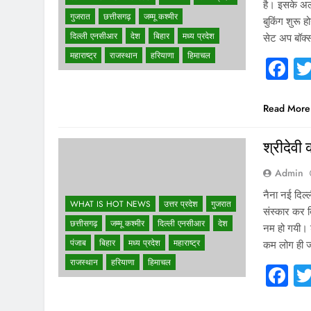
है। इसके अल
गुजरात
छत्तीसगढ़
जम्मू कश्मीर
बुकिंग शुरू 
दिल्ली एनसीआर
देश
बिहार
मध्य प्रदेश
सेट अप बॉक
महाराष्ट्र
राजस्थान
हरियाणा
हिमाचल
F
Read More
श्रीदेवी 
Admin
नैना नई दिल्
WHAT IS HOT NEWS
उत्तर प्रदेश
गुजरात
संस्कार कर द
छत्तीसगढ़
जम्मू कश्मीर
दिल्ली एनसीआर
देश
नम हो गयी। श
पंजाब
बिहार
मध्य प्रदेश
महाराष्ट्र
कम लोग ही 
राजस्थान
हरियाणा
हिमाचल
F