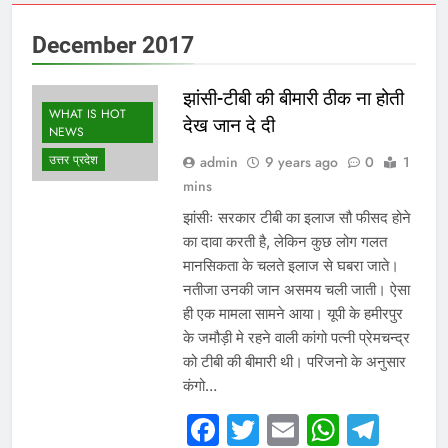
December 2017
झांसी-टीबी की बीमारी ठीक ना होती
WHAT IS HOT
देख जान दे दी
NEWS
उत्तर प्रदेश
admin
9 years ago
0
1
mins
झांसीः सरकार टीबी का इलाज सौ फीसद होने
का दावा करती है, लेकिन कुछ लोग गलत
मानसिकता के चलते इलाज से घबरा जाते।
नतीजा उनकी जान असमय चली जाती। ऐसा
ही एक मामला सामने आया। यूपी के हमीरपुर
के जमौड़ी मे रहने वाली कांगो पत्नी प्रेमचन्द्र
को टीबी की बीमारी थी। परिजनो के अनुसार
कंगो…
Facebook
Twitter
Email
Whats
Tel