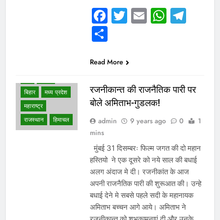
Facebook
Twitter
Email
Whats
Tel
Share
WHAT IS HOT
NEWS
Read More
दिल्ली एनसीआर
देश
पंजाब
रजनीकान्त की राजनैतिक पारी पर
बिहार
मध्य प्रदेश
बोले अमिताभ-गुडलक!
महाराष्ट्र
राजस्थान
हिमाचल
admin
9 years ago
0
1
mins
मुंबई 31 दिसम्बरः फिल्म जगत की दो महान
हस्तियो ने एक दूसरे को नये साल की बधाई
अलग अंदाज मे दी। रजनीकांत के आज
अपनी राजनैतिक पारी की शुरूआत की। उन्हे
बधाई देने मे सबसे पहले सदी के महानायक
अमिताभ बच्चन आगे आये। अमिताभ ने
रजनीकान्त को शुभकामनाएं दी और उनके