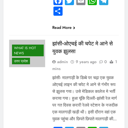
Facebook
Twitter
Email
Whats
Tel
Share
Read More
झांसी-ओएचई की चपेट मे आने से
WHAT IS HOT
युवक झुलसा
NEWS
उत्तर प्रदेश
admin
9 years ago
0
1
mins
झांसीः मालगाड़ी के डिब्बे पर चढ़ा एक युवक
ओएचई लाइन की चपेट मे आने से गंभीर रूप
से झुलस गया। उसे मेडिकल कालेज मे भर्ती
कराया गया। हुआ यूंकि दिल्ली-झांसी रेल मार्ग
पर गत दिवस करारी रेलवे स्टेशन के नजदीक
एक मालगाड़ी खड़ी थी। इसी दौरान वहां एक
युवक पहुंचा और छिपते छिपाते मालगाड़ी की…