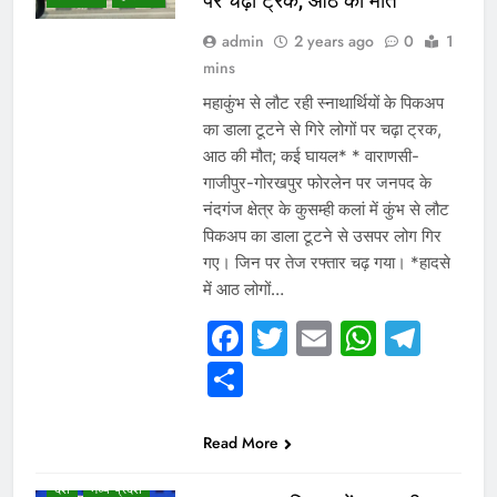
पर चढ़ा ट्रक, आठ की मौत
admin
2 years ago
0
1
mins
महाकुंभ से लौट रही स्नाथार्थियों के पिकअप
का डाला टूटने से गिरे लोगों पर चढ़ा ट्रक,
आठ की मौत; कई घायल* * वाराणसी-
गाजीपुर-गोरखपुर फोरलेन पर जनपद के
नंदगंज क्षेत्र के कुसम्ही कलां में कुंभ से लौट
पिकअप का डाला टूटने से उसपर लोग गिर
गए। जिन पर तेज रफ्तार चढ़ गया। *हादसे
में आठ लोगों…
WHAT IS HOT
Facebook
Twitter
Email
Whats
Tel
NEWS
WINNER LIST
Share
उत्तर प्रदेश
गुजरात
छत्तीसगढ़
Read More
दिल्ली एनसीआर
देश
मध्य प्रदेश