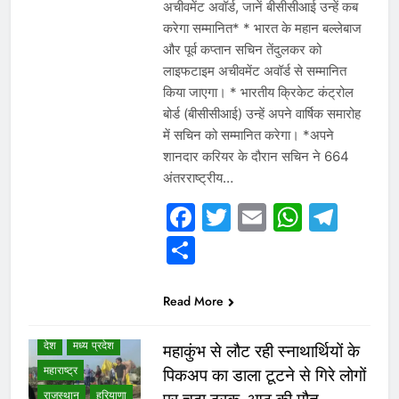
अचीवमेंट अवॉर्ड, जानें बीसीसीआई उन्हें कब
करेगा सम्मानित* * भारत के महान बल्लेबाज
और पूर्व कप्तान सचिन तेंदुलकर को
लाइफटाइम अचीवमेंट अवॉर्ड से सम्मानित
किया जाएगा। * भारतीय क्रिकेट कंट्रोल
बोर्ड (बीसीसीआई) उन्हें अपने वार्षिक समारोह
में सचिन को सम्मानित करेगा। *अपने
शानदार करियर के दौरान सचिन ने 664
अंतरराष्ट्रीय…
WHAT IS HOT
Facebook
Twitter
Email
Whats
Tel
NEWS
Share
WINNER LIST
उत्तर प्रदेश
गुजरात
छत्तीसगढ़
Read More
दिल्ली एनसीआर
देश
मध्य प्रदेश
महाकुंभ से लौट रही स्नाथार्थियों के
महाराष्ट्र
पिकअप का डाला टूटने से गिरे लोगों
राजस्थान
हरियाणा