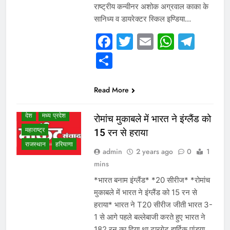
राष्ट्रीय कन्वीनर अशोक अग्रवाल काका के
सानिध्य व डायरेक्टर स्किल इण्डिया…
WHAT IS HOT
Facebook
Twitter
Email
Whats
Tel
NEWS
Share
WINNER LIST
उत्तर प्रदेश
गुजरात
छत्तीसगढ़
Read More
दिल्ली एनसीआर
देश
मध्य प्रदेश
रोमांच मुकाबले में भारत ने इंग्लैंड को
महाराष्ट्र
15 रन से हराया
राजस्थान
हरियाणा
admin
2 years ago
0
1
mins
*भारत बनाम इंग्लैंड* *20 सीरीज* *रोमांच
मुकाबले में भारत ने इंग्लैंड को 15 रन से
हराया* भारत ने T20 सीरीज जीती भारत 3-
1 से आगे पहले बल्लेबाजी करते हुए भारत ने
182 रन का दिया था टारगेट हार्दिक पांड्या