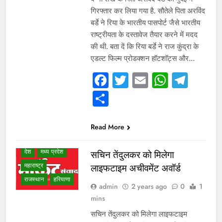
गिरफ्तार कर लिया गया है. सौतेले पिता अरविंद
बर्डे ने रिया के भारतीय पासपोर्ट जैसे भारतीय
राष्ट्रीयता के दस्तावेज तैयार करने में मदद
की थी. बता दें कि रिया बर्डे ने राज कुंद्रा के
एडल्ट फिल्म प्रोडक्शन हॉटशॉट्स और…
WHAT IS HOT
Facebook
Twitter
Email
Whats
Tel
NEWS
Share
WINNER LIST
उत्तर प्रदेश
गुजरात
छत्तीसगढ़
Read More
दिल्ली एनसीआर
देश
मध्य प्रदेश
सचिन तेंदुलकर को मिलेगा
महाराष्ट्र
लाइफटाइम अचीवमेंट अवॉर्ड
राजस्थान
हरियाणा
admin
2 years ago
0
1
mins
सचिन तेंदुलकर को मिलेगा लाइफटाइम