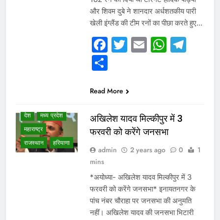
और शिवम दुबे ने शानदार अर्धशतकीय पारी
खेली इंग्लैंड की टीम रनों का पीछा करते हुए…
WHAT IS HOT
Facebook
Twitter
Email
Whats
Tel
NEWS
Share
WINNER LIST
उत्तर प्रदेश
गुजरात
छत्तीसगढ़
Read More
दिल्ली एनसीआर
देश
मध्य प्रदेश
अखिलेश यादव मिल्कीपुर में 3
महाराष्ट्र
फरवरी को करेंगे जनसभा
राजस्थान
हरियाणा
admin
2 years ago
0
1
mins
*अयोध्या- अखिलेश यादव मिल्कीपुर में 3
फरवरी को करेंगे जनसभा* इनायतनगर के
पांच नंबर चौराहा पर जनसभा की अनुमति
नहीं। अखिलेश यादव की जनसभा भिटारी