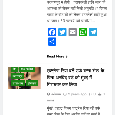
कल्याणपुर में होगी। *रायबरेली हाईवे जाम की
अवस्था को लेकर नहीं मिली अनुमति।* डिंपल
यादव के रोड शो को लेकर रायबरेली हाईवे हुआ
था जाम। *3 फरवरी को ही सीएम…
WHAT IS HOT
Facebook
Twitter
Email
Whats
Tel
NEWS
Share
WINNER LIST
उत्तर प्रदेश
गुजरात
छत्तीसगढ़
Read More
दिल्ली एनसीआर
देश
मध्य प्रदेश
एक्ट्रेस रिया बर्डे उर्फ बन्ना शेख के
महाराष्ट्र
पिता अरविंद बर्डे को मुंबई में
राजस्थान
हरियाणा
गिरफ्तार कर लिया
admin
2 years ago
0
1
mins
मुंबई: एडल्ट फिल्म एक्ट्रेस रिया बर्डे उर्फ
बन्ना शेख के पिता अरविंद बर्डे को मुंबई में