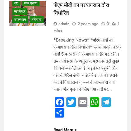
देश
मध्य प्रदेश
पीएम मोदी का प्रयागराज दौरा
महाराष्ट्र
निर्धारित
राजस्थान
हरियाणा
admin
2 years ago
0
1
mins
*Breaking News* *पीएम मोदी का
प्रयागराज दौरा निर्धारित* प्रधानमंत्री नरेंद्र
मोदी 5 फरवरी को प्रयागराज दौरे पर रहेंगे।
तय कार्यक्रम के अनुसार, प्रधानमंत्री सुबह
11 बजे बम्हरौली हवाई अड्डे पर पहुंचेंगे और
वहां से अरैल डीपीएस हेलीपैड जाएंगे। इसके
बाद वे निषादराज क्रूज़ के माध्यम से गंगा
स्नान और पूजन के लिए गंगा नदी पर…
WHAT IS HOT
Facebook
Twitter
Email
Whats
Tel
NEWS
Share
WINNER LIST
उत्तर प्रदेश
गुजरात
छत्तीसगढ़
Read More