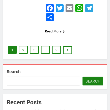
Facebook
Twitter
Email
Whats
Tel
Share
Read More
1
2
3
…
9
Search
SEARCH
Recent Posts