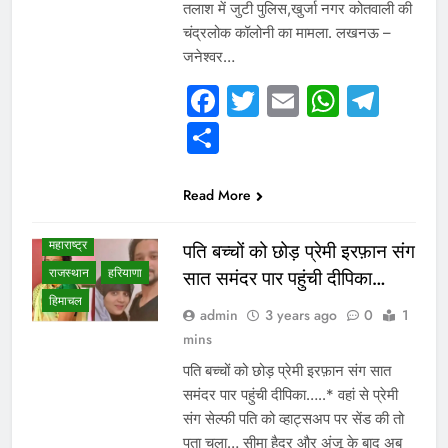
INTERVIEW
तलाश में जुटी पुलिस,खुर्जा नगर कोतवाली की
WHAT IS HOT
चंद्रलोक कॉलोनी का मामला. लखनऊ –
NEWS
जनेश्वर…
उत्तर प्रदेश
Facebook
Twitter
Email
Whats
Tel
गुजरात
छत्तीसगढ़
Share
जम्मू कश्मीर
दिल्ली एनसीआर
पंजाब
बिहार
Read More
मध्य प्रदेश
महाराष्ट्र
पति बच्चों को छोड़ प्रेमी इरफ़ान संग
राजस्थान
हरियाणा
सात समंदर पार पहुंची दीपिका…
हिमाचल
admin
3 years ago
0
1
mins
पति बच्चों को छोड़ प्रेमी इरफ़ान संग सात
समंदर पार पहुंची दीपिका…..* वहां से प्रेमी
संग सेल्फी पति को व्हाट्सअप पर सेंड की तो
पता चला… सीमा हैदर और अंजू के बाद अब