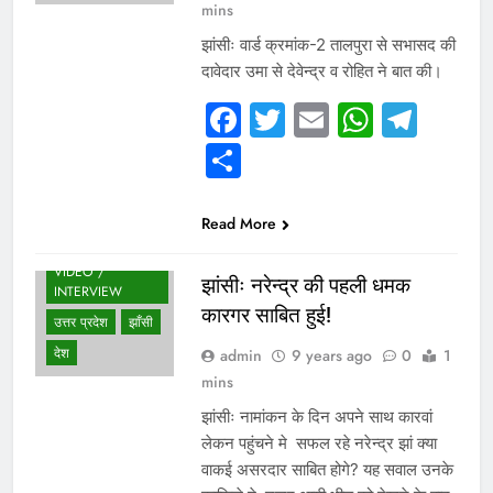
mins
झांसीः वार्ड क्रमांक-2 तालपुरा से सभासद की
दावेदार उमा से देवेन्द्र व रोहित ने बात की।
Facebook
Twitter
Email
Whats
Tel
Share
Read More
VIDEO /
झांसीः नरेन्द्र की पहली धमक
INTERVIEW
कारगर साबित हुई!
उत्तर प्रदेश
झाँसी
देश
admin
9 years ago
0
1
mins
झांसीः नामांकन के दिन अपने साथ कारवां
लेकन पहुंचने मे सफल रहे नरेन्द्र झां क्या
वाकई असरदार साबित होगे? यह सवाल उनके