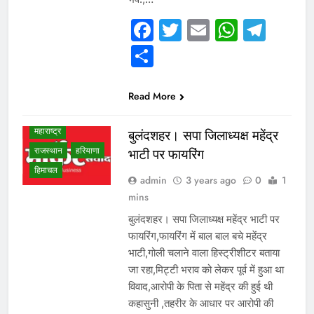
VIDEO /
INTERVIEW
Facebook
Twitter
Email
Whats
Tel
उत्तर प्रदेश
Share
गुजरात
छत्तीसगढ़
जम्मू कश्मीर
दिल्ली एनसीआर
Read More
देश
मध्य प्रदेश
महाराष्ट्र
बुलंदशहर। सपा जिलाध्यक्ष महेंद्र
राजस्थान
हरियाणा
भाटी पर फायरिंग
हिमाचल
admin
3 years ago
0
1
mins
बुलंदशहर। सपा जिलाध्यक्ष महेंद्र भाटी पर
फायरिंग,फायरिंग में बाल बाल बचे महेंद्र
भाटी,गोली चलाने वाला हिस्ट्रीशीटर बताया
जा रहा,मिट्टी भराव को लेकर पूर्व में हुआ था
विवाद,आरोपी के पिता से महेंद्र की हुई थी
कहासुनी ,तहरीर के आधार पर आरोपी की
VIDEO /