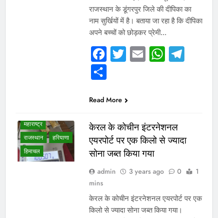
राजस्थान के डूंगरपुर जिले की दीपिका का
VIDEO /
नाम सुर्खियों में है। बताया जा रहा है कि दीपिका
INTERVIEW
अपने बच्चों को छोड़कर प्रेमी…
उत्तर प्रदेश
Facebook
Twitter
Email
Whats
Tel
गुजरात
छत्तीसगढ़
Share
जम्मू कश्मीर
दिल्ली एनसीआर
देश
पंजाब
Read More
बिहार
मध्य प्रदेश
महाराष्ट्र
केरल के कोचीन इंटरनेशनल
राजस्थान
हरियाणा
एयरपोर्ट पर एक किलो से ज्यादा
हिमाचल
सोना जब्त किया गया
admin
3 years ago
0
1
mins
केरल के कोचीन इंटरनेशनल एयरपोर्ट पर एक
किलो से ज्यादा सोना जब्त किया गया।