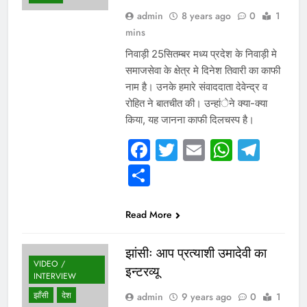
admin
8 years ago
0
1
mins
निवाड़ी 25सितम्बर मध्य प्रदेश के निवाड़ी मे
समाजसेवा के क्षेत्र मे दिनेश तिवारी का काफी
नाम है। उनके हमारे संवाददाता देवेन्द्र व
रोहित ने बातचीत की। उन्हांेने क्या-क्या
किया, यह जानना काफी दिलचस्प है।
Facebook
Twitter
Email
Whats
Tel
Share
Read More
झांसीः आप प्रत्याशी उमादेवी का
VIDEO /
इन्टरव्यू
INTERVIEW
झाँसी
देश
admin
9 years ago
0
1