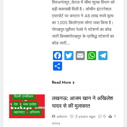
तिरुअनंतपुर,:केरल में सीमा शुल्क विभाग को
बड़ी कामयाबी मिली है। कोचीन इंटरनेशल
एयरपोर्ट पर कस्टम ने 48 लाख रुपये मूल्य
का 1.005 किलोग्राम सोना जब्त किया है।
गोरखपुर:पूर्वोत्तर रेलवे ने स्टेशनों का कोड
जारी कियाषगोरखपुर के प्रसिद्ध स्टेशनों का
कोड जारी…
VIDEO /
INTERVIEW
Facebook
Twitter
Email
Whats
Tel
WHAT IS HOT
Share
NEWS
उत्तर प्रदेश
गुजरात
Read More
जम्मू कश्मीर
दिल्ली एनसीआर
लखनऊ: आजम खान ने अखिलेश
देश
मध्य प्रदेश
यादव से की मुलाकात
महाराष्ट्र
हरियाणा
admin
3 years ago
0
1
mins