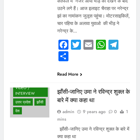
काफिले मे नजर आयी भीड़ को देखने के बाद
उठने लगे हैं। आज इलाइट चैराहा पर नरेन्द्र
झां का नामांकन जुलूस पहुंचा। मोटरसाइकिलें,
चार पहिया के अलावा युवाओ की भीड़ ने
नरेन्द्र के…
Facebook
Twitter
Email
Whats
Tel
Share
Read More
VIDEO /
झाँसी-जानिए उमा ने रविन्द्र शुक्ल के
INTERVIEW
बारे में क्या कहा था
उत्तर प्रदेश
झाँसी
देश
admin
9 years ago
0
1
mins
झाँसी-जानिए उमा ने रविन्द्र शुक्ल के बारे में
क्या कहा था