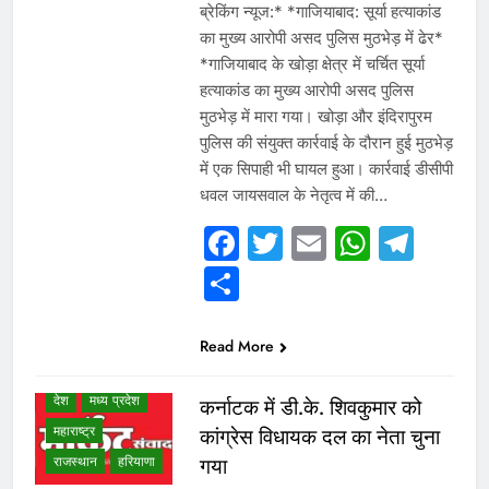
ब्रेकिंग न्यूज:* *गाजियाबाद: सूर्या हत्याकांड
का मुख्य आरोपी असद पुलिस मुठभेड़ में ढेर*
*गाजियाबाद के खोड़ा क्षेत्र में चर्चित सूर्या
हत्याकांड का मुख्य आरोपी असद पुलिस
मुठभेड़ में मारा गया। खोड़ा और इंदिरापुरम
पुलिस की संयुक्त कार्रवाई के दौरान हुई मुठभेड़
में एक सिपाही भी घायल हुआ। कार्रवाई डीसीपी
धवल जायसवाल के नेतृत्व में की…
Facebook
Twitter
Email
Whats
Tel
WHAT IS HOT
Share
NEWS
उत्तर प्रदेश
गुजरात
छत्तीसगढ़
Read More
दिल्ली एनसीआर
देश
मध्य प्रदेश
कर्नाटक में डी.के. शिवकुमार को
महाराष्ट्र
कांग्रेस विधायक दल का नेता चुना
राजस्थान
हरियाणा
गया