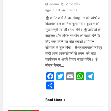
admin
2 months
ago
0
1 mins
कर्नाटक में डी.के. शिवकुमार को कांग्रेस
विधायक दल का नेता चुना गया। बुधवार को
मुख्‍यमंत्री पद की शपथ लेंगे।
उर्वरकों के
संतुलित और उचित उपयोग को बढ़ावा देने के
लिए एक महीने का खेत बचाओ अभियान
सोमवार से शुरू होगा।
प्रधानमंत्री नरेंद्र
मोदी‌ आज आकाशवाणी से #मन_की_बात
कार्यक्रम में अपने विचार साझा करेंगे।
मौसम विभाग…
Facebook
Twitter
Email
Whats
Tel
WHAT IS HOT
Share
NEWS
उत्तर प्रदेश
गुजरात
छत्तीसगढ़
Read More
दिल्ली एनसीआर