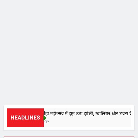
*28वें चालीहा महोत्सव में झूम उठा झांसी, ग्वालियर और डबरा के कलाकार
HEADLINES
2 Minutes Ago
WHAT IS HOT
NEWS
उत्तर प्रदेश