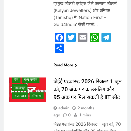
प्रमुख ज्वेलरी ब्रांड्स जैसे कल्याण ज्वेलर्स
(Kalyan Jewellers) और तनिष्क
(Tanishq) ने ‘Nation First –
Gold4India’ जैसी पहलों…
Facebook
Twitter
Email
Whats
Tel
WHAT IS HOT
Share
NEWS
उत्तर प्रदेश
गुजरात
छत्तीसगढ़
Read More
दिल्ली एनसीआर
देश
मध्य प्रदेश
जेईई एडवांस्ड 2026 रिजल्ट 1 जून
महाराष्ट्र
को, 70 अंक पर काउंसलिंग और
राजस्थान
हरियाणा
95 अंक पर मिल सकती है IIT सीट
admin
2 months
ago
0
1 mins
जेईई एडवांस्ड 2026 रिजल्ट 1 जून को, 70