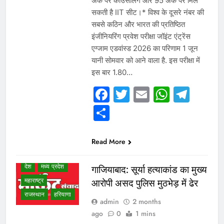
अंक पर काउंसलिंग और 95 अंक पर मिल
सकती है IIT सीट।* विश्व के दूसरे नंबर की
सबसे कठिन और भारत की प्रतिष्ठित
इंजीनियरिंग प्रवेश परीक्षा जॉइंट एंट्रेंस
एग्जाम एडवांस्ड 2026 का परिणाम 1 जून
यानी सोमवार को आने वाला है. इस परीक्षा में
इस बार 1.80…
Facebook
Twitter
Email
Whats
Tel
WHAT IS HOT
Share
NEWS
उत्तर प्रदेश
गुजरात
छत्तीसगढ़
Read More
दिल्ली एनसीआर
देश
मध्य प्रदेश
गाजियाबाद: सूर्या हत्याकांड का मुख्य
महाराष्ट्र
आरोपी असद पुलिस मुठभेड़ में ढेर
राजस्थान
हरियाणा
admin
2 months
ago
0
1 mins