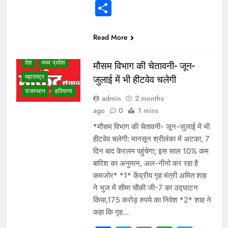
Share
NEWS
उत्तर प्रदेश
गुजरात
छत्तीसगढ़
Read More
दिल्ली एनसीआर
देश
मध्य प्रदेश
मौसम विभाग की चेतावनी- जून-
महाराष्ट्र
जुलाई में भी हीटवेव चलेगी
राजस्थान
हरियाणा
admin
2 months
ago
0
1 mins
*मौसम विभाग की चेतावनी- जून-जुलाई में भी
हीटवेव चलेगी: मानसून श्रीलंका में अटका, 7
दिन बाद केरलम पहुंचेगा; इस साल 10% कम
बारिश का अनुमान, अल-नीनो कर रहा है
कमजोर* *1* केंद्रीय गृह मंत्री अमित शाह
ने भुज में सीमा चौकी जी-7 का उद्घाटन
किया,175 करोड़ रुपये का निवेश *2* शाह ने
कहा कि गृह…