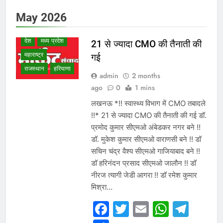
गुजरात
छत्तीसगढ़
May 2026
दिल्ली एनसीआर
देश
मध्य प्रदेश
21 से ज्यादा CMO की तैनाती की
महाराष्ट्र
गई
राजस्थान
हरियाणा
admin
2 months
ago
0
1 mins
लखनऊ *!! स्वास्थ्य विभाग में CMO तबादले
!!* 21 से ज्यादा CMO की तैनाती की गई डॉ.
प्रमोद कुमार सीएमओ अंबेडकर नगर बने !!
डॉ. मुकेश कुमार सीएमओ वाराणसी बने !! डॉ
सचिन चंद्र वैश्य सीएमओ गाजियाबाद बने !!
डॉ हरिनंदन प्रसाद सीएमओ जालौन !! डॉ
नीरज त्यागी जेडी आगरा !! डॉ रमेश कुमार
मिश्रा…
Facebook
Twitter
Email
Whats
Tel
WHAT IS HOT