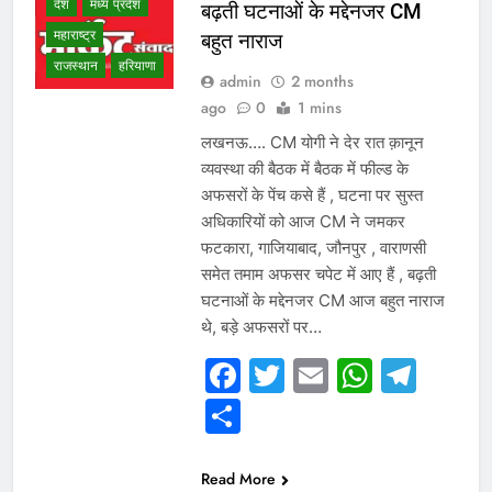
देश
मध्य प्रदेश
बढ़ती घटनाओं के मद्देनजर CM
महाराष्ट्र
बहुत नाराज
राजस्थान
हरियाणा
admin
2 months
ago
0
1 mins
लखनऊ…. CM योगी ने देर रात क़ानून
व्यवस्था की बैठक में बैठक में फील्ड के
अफसरों के पेंच कसे हैं , घटना पर सुस्त
अधिकारियों को आज CM ने जमकर
फटकारा, गाजियाबाद, जौनपुर , वाराणसी
समेत तमाम अफसर चपेट में आए हैं , बढ़ती
घटनाओं के मद्देनजर CM आज बहुत नाराज
थे, बड़े अफसरों पर…
Facebook
Twitter
Email
Whats
Tel
Share
WHAT IS HOT
NEWS
गुजरात
छत्तीसगढ़
Read More