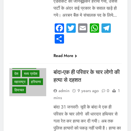
एडवोकेट को जानबूझकर हराया गया, उससे
पार्टी के अंदर कई प्रकार के सवाल खड़े हो
गये। अरबन बैंक मे संचालक पद के लिये…
Facebook
Twitter
Email
Whats
Tel
Share
WHAT IS HOT
NEWS
Read More
उत्तर प्रदेश
दिल्ली एनसीआर
बांदा-एक ही परिवार के चार लोगो की
देश
मध्य प्रदेश
हत्या से दहशत
महाराष्ट्र
हरियाणा
हिमाचल
admin
9 years ago
0
1
mins
बांदा 31 जनवरीः यूपी के बांदा मे एक ही
परिवार के चार लोगो की धारदार हथियार से
गला रेत कर हत्या कर दी गयी। अब तक
पुलिस हत्यारो को पकड़ नहीं पायी है। हत्या का