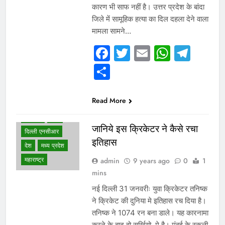
कारण भी साफ नहीं है। उत्तर प्रदेश के बांदा
जिले में सामूहिक हत्या का दिल दहला देने वाला
मामला सामने…
Facebook
Twitter
Email
Whats
Tel
Share
WHAT IS HOT
Read More
NEWS
क्रिकेट
खेल
जानिये इस क्रिकेटर ने कैसे रचा
दिल्ली एनसीआर
इतिहास
देश
मध्य प्रदेश
महाराष्ट्र
admin
9 years ago
0
1
mins
नई दिल्ली 31 जनवरीः युवा क्रिकेटर तनिष्क
WHAT IS HOT
ने क्रिकेट की दुनिया मे इतिहास रच दिया है।
NEWS
तनिष्क ने 1074 रन बना डाले। यह कारनामा
आईटी
आर्थिक
करने के बाद वो सुर्खियो मे है। मुंबई के स्कूली