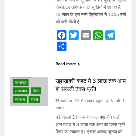
इलेक्ट्रानिक्स
क्रिकेटर तनिष्क गवते सुर्खियों में छा गए हैं.
13 साल के इस नन्हे क्रिकेटर ने 1045 रनों
उत्तर प्रदेश
की पारी खेली है….
गुजरात
छत्तीसगढ़
जम्मू कश्मीर
Facebook
Twitter
Email
Whats
Tel
दिल्ली एनसीआर
Share
देश
पंजाब
बाजार
बिहार
Read More
ब्यूटी सैलून
मध्य प्रदेश
खुशखबरी-बजट मे 3 लाख तक आय
महाराष्ट्र
हो सकती टैक्स फ्री!
राजस्थान
शिक्षा
स्वास्थ्य
होटल
admin
9 years ago
0
1
mins
नई दिल्ली 31 जनवरीः कल पेश होने वाले
आम बजट मे 3 लाख तक आय को टैक्स फ्री
किया जा सकता है। इसके अलावा चुनाव को