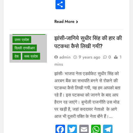
Share
Read More
WHAT IS HOT
NEWS
झांसी-जानिये सुधीर सिंह की हार की
उत्तर प्रदेश
पटकथा कैसे लिखी गयी?
दिल्ली एनसीआर
देश
मध्य प्रदेश
admin
9 years ago
0
1
mins
झांसीः भाजपा नेता एडवोकेट सुधीर सिंह को
अरबन बैंक का सभापति बनने से रोकने की
पटकथा कैसे लिखी गयी, यह हम आपको बता
रहे हैं। इस पटकथा को जानने के बाद आप
हैरान रह जाएंगे। बुन्देली राजनीति उस मोड
पर खड़ी है, जहां कददावर नेताओ के आगे
आज भी दूसरी पक्ति के नेता बौने हैं।…
Facebook
Twitter
Email
Whats
Tel