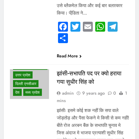
उसे ब्लैकमेल किया और कई बार बलात्कार
किया। पीडि़ता ने…
Facebook
Twitter
Email
Whats
Tel
Share
Read More
WHAT IS HOT
NEWS
झांसी-सभापति पद पर क्यो हराया
उत्तर प्रदेश
गया सुधीर सिंह को
दिल्ली एनसीआर
देश
मध्य प्रदेश
admin
9 years ago
0
1
mins
झांसीः इसमे कोई शक नहीं कि सपा वाले
जोड़तोड़ और पैसा फेकने मे किसी से कम नहीं!
बीते रोज अरबन बैंक के सभापति चुनाव मे
जिस अंदाज मे भाजपा प्रत्याशी सुधीर सिंह