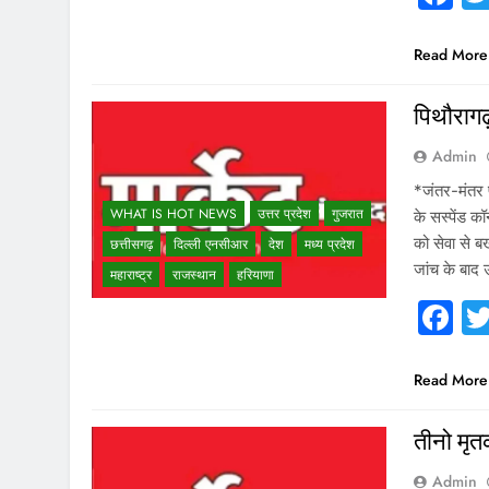
Read More
पिथौरागढ़
Admin
*जंतर-मंतर प
WHAT IS HOT NEWS
उत्तर प्रदेश
गुजरात
के सस्पेंड कॉ
को सेवा से बर
छत्तीसगढ़
दिल्ली एनसीआर
देश
मध्य प्रदेश
जांच के बा
महाराष्ट्र
राजस्थान
हरियाणा
F
Read More
तीनो मृत
Admin