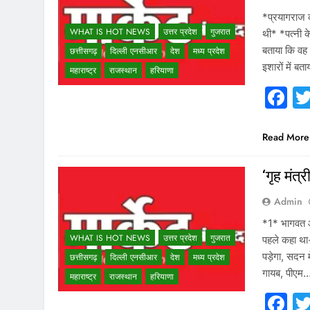
*प्रयागराज क
WHAT IS HOT NEWS
उत्तर प्रदेश
गुजरात
थी* *पत्नी क
बताया कि वह 
छत्तीसगढ़
दिल्ली एनसीआर
देश
मध्य प्रदेश
इशारों में ब
महाराष्ट्र
राजस्थान
हरियाणा
F
Read More
‘गृह मंत्
Admin
*1* भागवत आज
WHAT IS HOT NEWS
उत्तर प्रदेश
गुजरात
पहले कहा था-
पड़ेगा, सदन 
छत्तीसगढ़
दिल्ली एनसीआर
देश
मध्य प्रदेश
गायब, पीएम
महाराष्ट्र
राजस्थान
हरियाणा
F