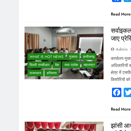
Read More
सर्वाइकल
जाए प्रे
Admin
WHAT IS HOT NEWS
गुजरात
छत्तीसगढ़
कार्यालय मुख्
दिल्ली एनसीआर
देश
मध्य प्रदेश
महाराष्ट्र
अधिकारियों की
क्षेत्र में 
राजस्थान
हरियाणा
किशोरियों क
F
Read More
झांसी आर्