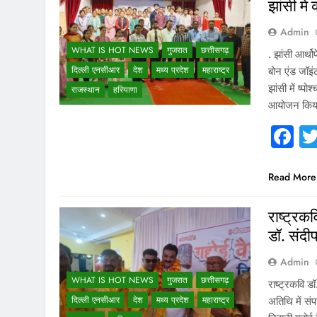
झांसी मे
Admin
WHAT IS HOT NEWS
गुजरात
छत्तीसगढ़
. झांसी आर्थो
दिल्ली एनसीआर
देश
मध्य प्रदेश
महाराष्ट्र
बोन एंड जॉइंट
झांसी में ष्प
राजस्थान
हरियाणा
आयोजन किया गय
F
Read More
राष्ट्रक
डॉ. संदीप
Admin
WHAT IS HOT NEWS
गुजरात
छत्तीसगढ़
राष्ट्रकवि ड
दिल्ली एनसीआर
देश
मध्य प्रदेश
महाराष्ट्र
अतिथि में सं