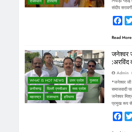
निवाड़ी गहोई
राजस्थान
हरियाणा
संदीप सरावगी 
F
Read More
जनेश्वर ज
:अरविंद 
Admin
WHAT IS HOT NEWS
उत्तर प्रदेश
गुजरात
*जनेश्वर जी 
छत्तीसगढ़
दिल्ली एनसीआर
मध्य प्रदेश
समाजवादी पार्
जनेश्वर मिश्
महाराष्ट्र
राजस्थान
हरियाणा
प्रमुख रूप स
F