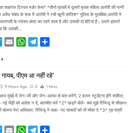
ा शाहगंज ट्रिपल मर्डर केस* *तीनो मृतकों मे दूसरी मृतक महिला आरोपी की पत्नी
े अवैध संबंध के शक में आरोपी ने रची खूनी साजिश* पुलिस के मुताबिक,आरोपी ने
वाराणसी के नदेसर क्षेत्र का रहने वाला है और उसकी दो बेटियां हैं। उसने इशारों
ताया कि उसकी…
acebook
Twitter
Email
WhatsApp
Telegram
Share
री गायब, पीएम आ नहीं रहे’
9 Hours Ago
0
1 Mins
 मुंबई में जेन-जी और जेन-अल्फा से बात करेंगे, 2 हजार स्टूडेंट्स होंगे शामिल;
 नई पीढ़ी को आदेश न दें, बातचीत करें *2* खड़गे बोले- क्या मुझे रिजिजू से सीखना
में बोलना मेरा अधिकार; रिजिजू ने कहा- नए सांसदों को भी मौका दे *3* गृह मंत्री
…
acebook
Twitter
Email
WhatsApp
Telegram
Share