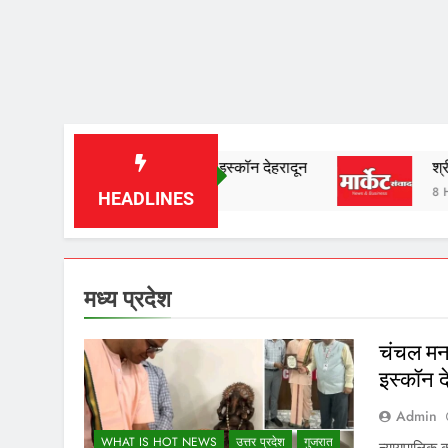
 : श्री गोपीनाथ दास, इस्कॉन देहरादून
श्रीमान संपादक महो
8 Hours Ago
HEADLINES
मध्य प्रदेश
चंचल मन 
इस्कॉन द
Admin
WHAT IS HOT NEWS
उत्तर प्रदेश
गुजरात
न्यायपालिक का