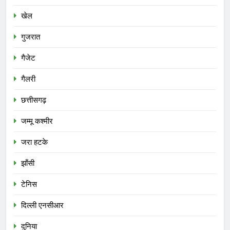
खेल
गुजरात
गैजेट
गैलरी
छत्तीसगढ़
जम्मू कश्मीर
जरा हटके
झाँसी
टेनिस
दिल्ली एनसीआर
दुनिया