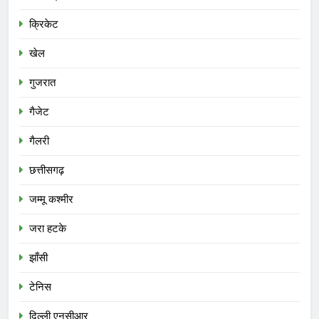
क्रिकेट
खेल
गुजरात
गैजेट
गैलरी
छत्तीसगढ़
जम्मू कश्मीर
जरा हटके
झाँसी
टेनिस
दिल्ली एनसीआर