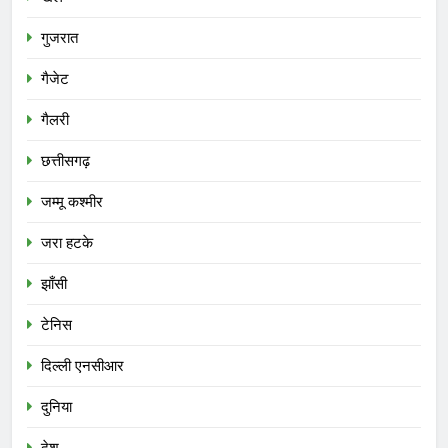
गुजरात
गैजेट
गैलरी
छत्तीसगढ़
जम्मू कश्मीर
जरा हटके
झाँसी
टेनिस
दिल्ली एनसीआर
दुनिया
देश