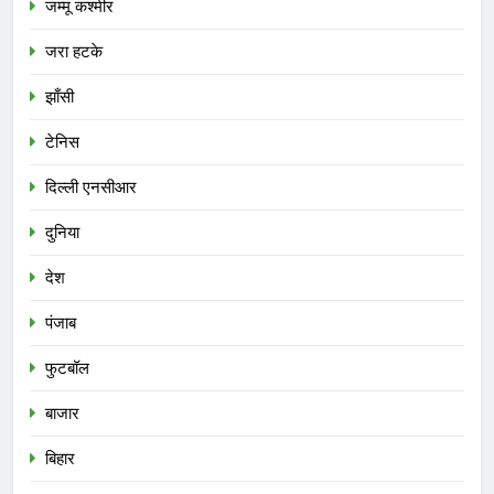
जम्मू कश्मीर
जरा हटके
झाँसी
टेनिस
दिल्ली एनसीआर
दुनिया
देश
पंजाब
फुटबॉल
बाजार
बिहार