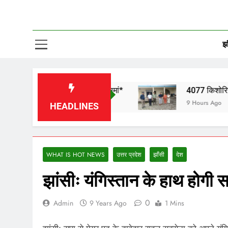
झा
ों ने भजनों से बांधा समां*
4077 किशोरियों को लगाया जा 
9 Hours Ago
HEADLINES
WHAT IS HOT NEWS
उत्तर प्रदेश
झाँसी
देश
झांसीः यंगिस्तान के हाथ होगी 
0
Admin
9 Years Ago
1 Mins