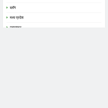
ब्लॉग
मध्य प्रदेश
महाराष्ट्र
राजनीति
राजस्थान
राज्य
शिक्षा
स्वास्थ्य
हरियाणा
हिमाचल
हॉकी