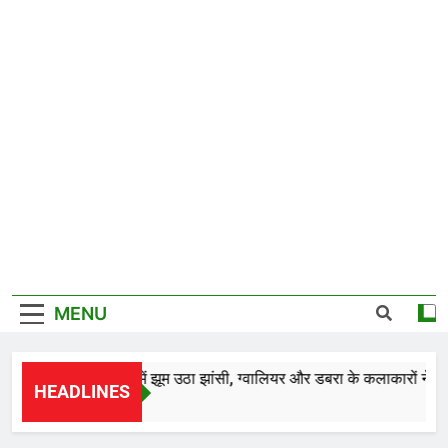
MENU
28वें चालीहा महोत्सव में झूम उठा झांसी, ग्वालियर और डबरा के कलाकारों ने भजनों 
HEADLINES
 Hours Ago