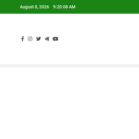
Skip
August 8, 2026
9:20:09 AM
to
content