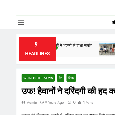
झा
यर और डबरा के कलाकारों ने भजनों से बांधा समां*
4077 किशो
20 Hours 
HEADLINES
WHAT IS HOT NEWS
देश
बिहार
उफ! हैवानों ने दरिंदगी की हद 
0
Admin
9 Years Ago
1 Mins