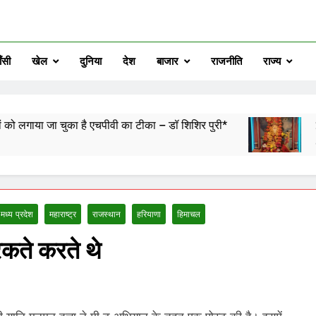
ँसी
खेल
दुनिया
देश
बाजार
राजनीति
राज्य
का है एचपीवी का टीका – डॉ शिशिर पुरी*
28वें चालीहा महो
8 Hours Ago
मध्य प्रदेश
महाराष्ट्र
राजस्थान
हरियाणा
हिमाचल
कते करते थे