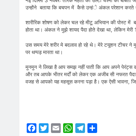
नई दिल्ली 3 नवबंरः तारक मेहता का उल्टा चश्मा की बबिता जी
उन्होंने बताया कि बचपन में कैसे उन्हंे अंकल परेशान करते 
शारीरिक शोषण को लेकर चल रहे मीटू अभियान की पोस्ट में ब
होता था। अंकल ने मुझे शायद पैदा होते देखा था, लेकिन मेरी
उस समय मेरे शरीर मे बदलाव हो रहे थे। मेरे टयूशन टीचर ने
पर थप्पड़ मारता था।
मुनमुन ने लिखा है आप समझ नहीं पाती कि आप अपने पेरंट्स को
और तब‍ आपके भीतर मर्दों को लेकर एक अजीब सी नफरत पैदा ह
वजह से आपको यह महसूस करना पड़ा है। एक ऐसी भावना, जिसस
Facebook
Twitter
Email
WhatsApp
Telegram
Share