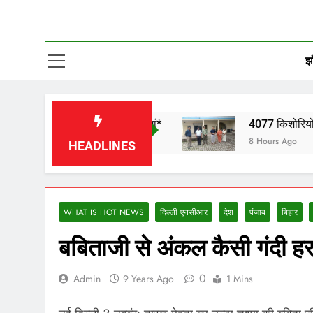
झा
 ने भजनों से बांधा समां*
4077 किशोरियों को लगाया जा चु
8 Hours Ago
HEADLINES
WHAT IS HOT NEWS
दिल्ली एनसीआर
देश
पंजाब
बिहार
बबिताजी से अंकल कैसी गंदी हर
0
Admin
9 Years Ago
1 Mins