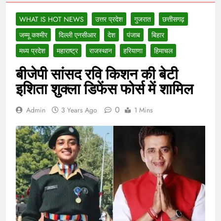
WHAT IS HOT NEWS
उत्तर प्रदेश
गुजरात
छत्तीसगढ़
जम्मू कश्मीर
दिल्ली एनसीआर
देश
पंजाब
बिहार
मध्य प्रदेश
महाराष्ट्र
राजस्थान
हरियाणा
हिमाचल
बीजेपी सांसद रवि किशन की बेटी
इशिता शुक्ला डिफेंस फोर्स में शामिल
0
Admin
3 Years Ago
1 Mins