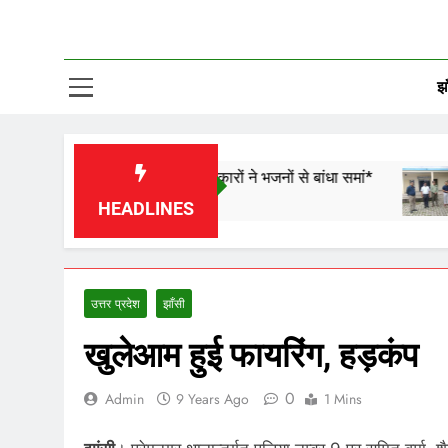
झा
ालियर और डबरा के कलाकारों ने भजनों से बांधा समां*
4077 क
1 Day 
HEADLINES
उत्तर प्रदेश
झाँसी
खुलेआम हुई फायरिंग, हड़कंप
0
Admin
9 Years Ago
1 Mins