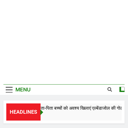
MENU
 संक्रमण रोकने हेतु माता-पिता बच्चों को अवश्य खिलाएं एल्बेंडाजोल की गोली – ड
HEADLINES
Hours Ago