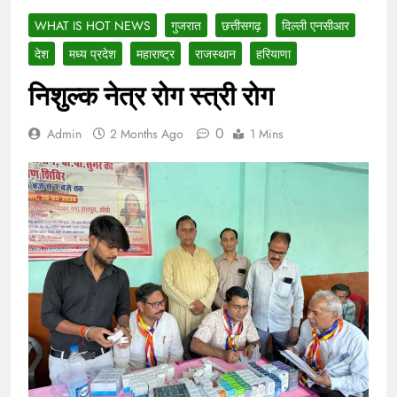
WHAT IS HOT NEWS
गुजरात
छत्तीसगढ़
दिल्ली एनसीआर
देश
मध्य प्रदेश
महाराष्ट्र
राजस्थान
हरियाणा
निशुल्क नेत्र रोग स्त्री रोग
0
Admin
2 Months Ago
1 Mins