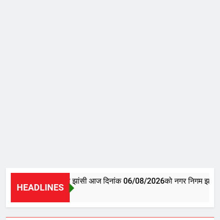
श्रीमान संपादक महोदय झांसी आज दिनांक 06/08/2026को नगर निगम झांसी में ब
HEADLINES
7 Hours Ago